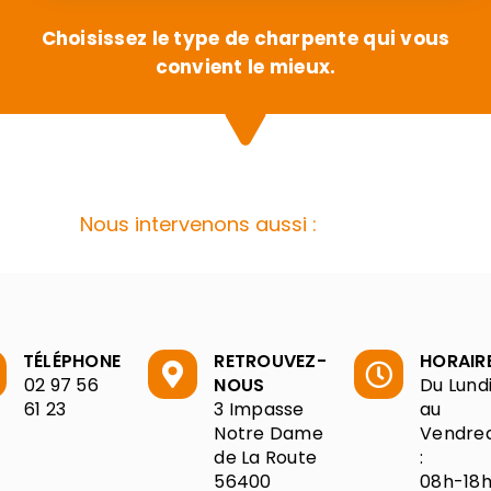
Choisissez le type de charpente qui vous
convient le mieux.
Nous intervenons aussi :
TÉLÉPHONE
RETROUVEZ-
HORAIR
02 97 56
NOUS
Du Lund
61 23
3 Impasse
au
Notre Dame
Vendred
de La Route
:
56400
08h-18