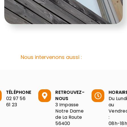
Nous intervenons aussi :
TÉLÉPHONE
RETROUVEZ-
HORAIR
02 97 56
NOUS
Du Lund
61 23
3 Impasse
au
Notre Dame
Vendred
de La Route
:
56400
08h-18