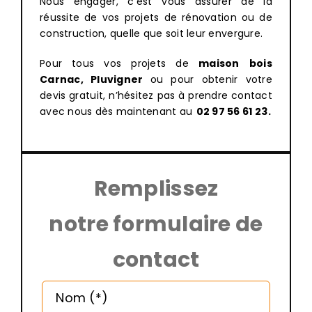
Nous engager, c’est vous assurer de la
réussite de vos projets de rénovation ou de
construction, quelle que soit leur envergure.
Pour tous vos projets de
maison
bois
Carnac, Pluvigner
ou pour obtenir votre
devis gratuit, n’hésitez pas à prendre contact
avec nous dès maintenant au
02 97 56 61 23
.
Remplissez
notre formulaire de
contact
Altern
Nom (*)