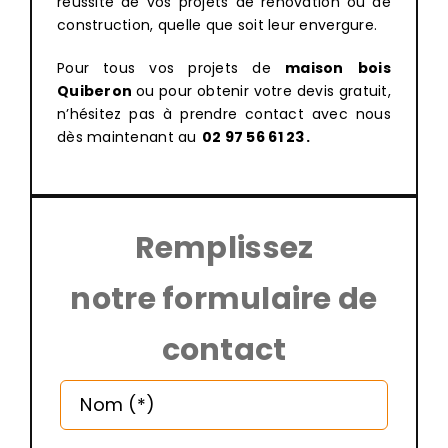
réussite de vos projets de rénovation ou de
construction, quelle que soit leur envergure.
Pour tous vos projets de
maison
bois
Quiberon
ou pour obtenir votre devis gratuit,
n’hésitez pas à prendre contact avec nous
dès maintenant au
02 97 56 61 23
.
Remplissez
notre formulaire de
contact
Altern
Nom (*)